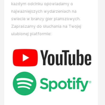
każdym odcinku opowiadamy o
najważniejszych wydarzeniach na
świecie w branży gier planszowych.
Zapraszamy do słuchania na Twojej
ulubionej platformie: