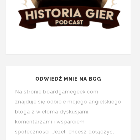
ODWIEDŹ MNIE NA BGG
Na stronie boardgamegeek.com
znajduje się odbicie mojego angielskiego
bloga z wieloma dyskusjami,
komentarzami i wsparciem
społeczności. Jeżeli chcesz dołączyć,