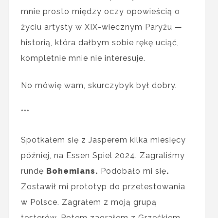
mnie prosto między oczy opowieścią o
życiu artysty w XIX-wiecznym Paryżu —
historią, która dałbym sobie rękę uciąć,
kompletnie mnie nie interesuje.
No mówię wam, skurczybyk był dobry.
***
Spotkałem się z Jasperem kilka miesięcy
później, na Essen Spiel 2024. Zagraliśmy
rundę
Bohemians.
Podobało mi się
.
Zostawił mi prototyp do przetestowania
w Polsce. Zagrałem z moją grupą
testerów. Potem zagrałem z Grześkiem,