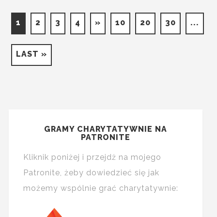
1
2
3
4
»
10
20
30
...
LAST »
GRAMY CHARYTATYWNIE NA
PATRONITE
Kliknik poniżej i przejdż na mojego
Patronite, żeby dowiedzieć się jak
możemy wspólnie grać charytatywnie: