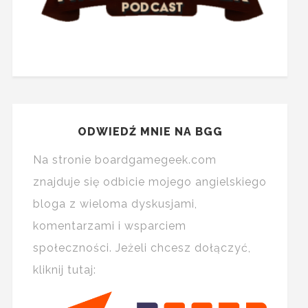
ODWIEDŹ MNIE NA BGG
Na stronie boardgamegeek.com
znajduje się odbicie mojego angielskiego
bloga z wieloma dyskusjami,
komentarzami i wsparciem
społeczności. Jeżeli chcesz dołączyć,
kliknij tutaj: