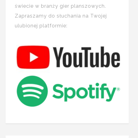
świecie w branży gier planszowych.
Zapraszamy do słuchania na Twojej
ulubionej platformie: