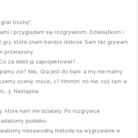
grał trochę”.
ami i przyglądam się rozgrywkom. Dziesiątkom i
i gry, które znam bardzo dobrze. Sam też grywam
em przerażony.
Co za debil ją zaprojektował?
gramy źle? Nie… Gra jest do bani, a my nie mamy
wpiszemy ocenę: może… 1? Hmmm, no nie, coś tam w
m… 3. Następna.
y, które nam nie działały. Po rozgrywce
ładaliśmy pudełko.
acowaliśmy niezawodną metodę na wygrywanie w