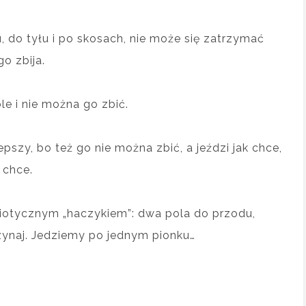
u, do tyłu i po skosach, nie może się zatrzymać
go zbija.
ole i nie można go zbić.
epszy, bo też go nie można zbić, a jeździ jak chce,
 chce.
 idiotycznym „haczykiem”: dwa pola do przodu,
zynaj. Jedziemy po jednym pionku…