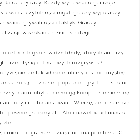
azy. Ja cztery razy. Każdy wydawca organizuje
stowania czytelności reguł, graczy wyjadaczy,
stowania grywalności i taktyk. Graczy
lizacji, w szukaniu dziur i strategii
o czterech grach widzę błędy, których autorzy,
gli przez tysiące testowych rozgrywek?
czywiście, że tak właśnie lubimy o sobie myśleć.
 że skoro są to znane i popularne gry, to coś tu nie
trzny alarm: chyba nie mogą kompletnie nie mieć
amane czy nie zbalansowane. Wierzę, że to nam się
bo pewnie graliśmy źle. Albo nawet w kilkunastu,
 źle.
eśli mimo to gra nam działa, nie ma problemu. Co