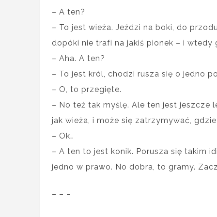
– A ten?
– To jest wieża. Jeździ na boki, do przod
dopóki nie trafi na jakiś pionek – i wtedy 
– Aha. A ten?
– To jest król, chodzi rusza się o jedno p
– O, to przegięte.
– No też tak myślę. Ale ten jest jeszcze l
jak wieża, i może się zatrzymywać, gdzie
– Ok…
– A ten to jest konik. Porusza się takim
jedno w prawo. No dobra, to gramy. Zac
– – –