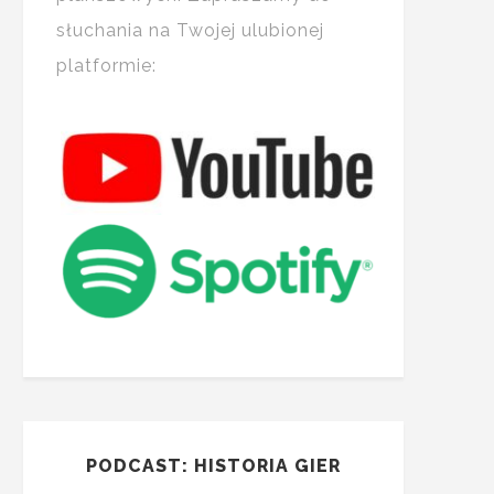
słuchania na Twojej ulubionej
platformie:
PODCAST: HISTORIA GIER