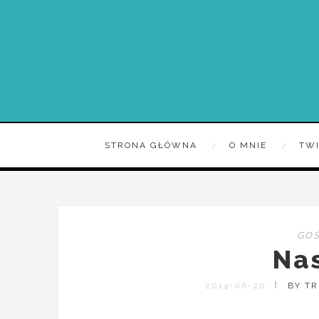
STRONA GŁÓWNA
O MNIE
TW
GOŚ
Na
2014-06-20
BY T