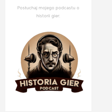
Posłuchaj mojego podcastu o
historii gier: