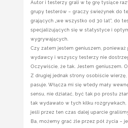
Autor i testerzy grali w tę grę tysiące r
grupy testerów – graczy świeżynek do te
grających „we wszystko od 30 lat”, do te
specjalizujących się w statystyce i optyma
wygrywających.
Czy zatem jestem geniuszem, ponieważ p
wydawcy i wszyscy testerzy nie dostrze
Oczywiście, że tak. Jestem geniuszem. O
Z drugiej jednak strony osobiście wierzę,
pasuje. Włącza mi się wtedy mały wewnę
sensu, nie działać, być tak po prostu zł
tak wydawało w tych kilku rozgrywkach, 
jeśli przez ten czas dalej uparcie graliśmy
Ba, możemy grać źle przez pół życia – j