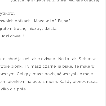
[gościnny artykuł autorstwa Michała Oracza]
ytułów…
h swoich półkach… Może w to? Fajna?
grałem trochę, niezbyt działa.
ludzi chwali!
te, choć jakieś takie dziwne… No to tak. Setup: w
je pionki. Ty masz czarne, ja białe. Te małe w
rwszym. Cel gry: masz pozbijać wszystkie moje
woim pionkiem na pole z moim. Każdy pionek rusza
ylko o 1 pole.