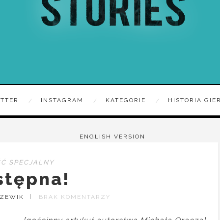
ITTER
INSTAGRAM
KATEGORIE
HISTORIA GIE
ENGLISH VERSION
Ć SPECJALNY
stępna!
RZEWIK
BRAK KOMENTARZY