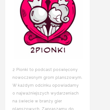
2 Pionki to podcast poświęcony
nowoczesnym grom planszowym.
W każdym odcinku opowiadamy
o najważniejszych wydarzeniach
na świecie w branży gier
planszowych. Zapraszamy do