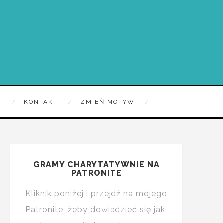
R
KONTAKT
ZMIEŃ MOTYW
GRAMY CHARYTATYWNIE NA
PATRONITE
Kliknik poniżej i przejdż na mojego
Patronite, żeby dowiedzieć się jak