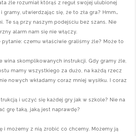
ata źle rozumiał którąś z reguł swojej ulubionej
 i gramy, utwierdzając się, że to zła gra? Hmm…
mi. Te są przy naszym podejściu bez szans. Nie
rzny alarm nam się nie włączy.
 pytanie: czemu właściwie graliśmy źle? Może to
nie wina skomplikowanych instrukcji. Gdy gramy źle,
prostu mamy wszystkiego za dużo, na każdą rzecz
ie nowych wkładamy coraz mniej wysiłku. I coraz
ukcją i uczyć się każdej gry jak w szkole? Nie na
ać grę taką, jaką jest naprawdę?
ę i możemy z nią zrobić co chcemy. Możemy ją