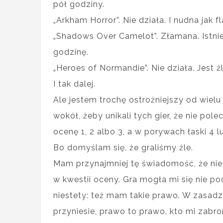
pół godziny.
„Arkham Horror”. Nie działa. I nudna jak fl
„Shadows Over Camelot”. Złamana. Istnie
godzinę.
„Heroes of Normandie”. Nie działa. Jest 
I tak dalej.
Ale jestem trochę ostrożniejszy od wie
wokół, żeby unikali tych gier, że nie pol
ocenę 1, 2 albo 3, a w porywach łaski 4 l
Bo domyślam się, że graliśmy źle.
Mam przynajmniej tę świadomość, że nie
w kwestii oceny. Gra mogła mi się nie p
niestety: też mam takie prawo. W zasadz
przyniesie, prawo to prawo, kto mi zab