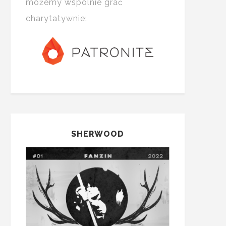
możemy wspólnie grać
charytatywnie:
SHERWOOD