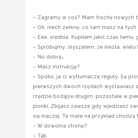
– Zagramy w coś? Mam trochę nowych t
– Ok, niech zerknę, co tam masz na tyc
– Eee, średnia. Kupiłem jakiś czas temu, 
– Spróbujmy, słyszałem, że niezła, wielu 
– No dobra…
– Masz instrukcję?
– Spoko, ja ci wytłumaczę reguły. Są pros
pierwszych dwóch rzędach wystawiasz swo
rzędzie bodajże drugim, pozostałe w pie
pionki. Zbijasz zawsze gdy wjedziesz s
się inaczej. Te małe na przykład chodzą t
– W dowolna stronę?
– Tak.