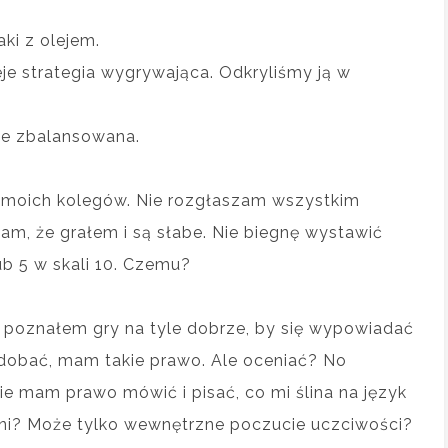
aki z olejem.
je strategia wygrywająca. Odkryliśmy ją w
źle zbalansowana.
lu moich kolegów. Nie rozgłaszam wszystkim
ecam, że grałem i są słabe. Nie biegnę wystawić
ub 5 w skali 10. Czemu?
 poznałem gry na tyle dobrze, by się wypowiadać
odobać, mam takie prawo. Ale oceniać? No
ie mam prawo mówić i pisać, co mi ślina na język
roni? Może tylko wewnętrzne poczucie uczciwości?