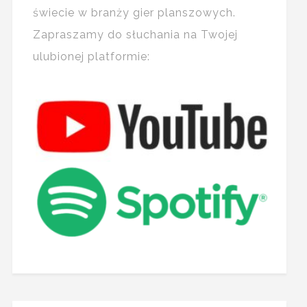
świecie w branży gier planszowych.
Zapraszamy do słuchania na Twojej
ulubionej platformie: