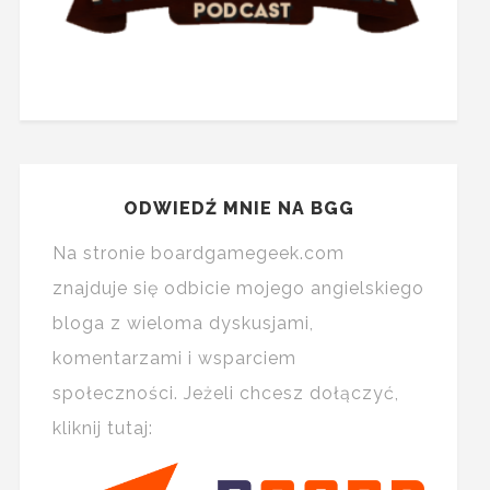
ODWIEDŹ MNIE NA BGG
Na stronie boardgamegeek.com
znajduje się odbicie mojego angielskiego
bloga z wieloma dyskusjami,
komentarzami i wsparciem
społeczności. Jeżeli chcesz dołączyć,
kliknij tutaj: