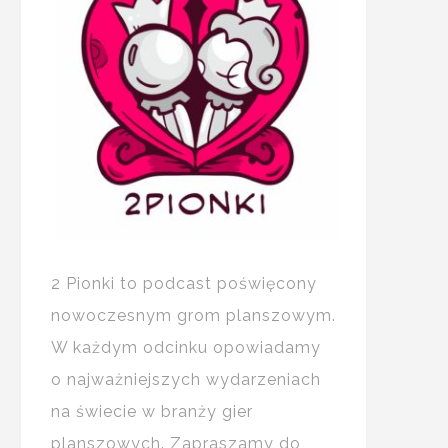
2 Pionki to podcast poświęcony
nowoczesnym grom planszowym.
W każdym odcinku opowiadamy
o najważniejszych wydarzeniach
na świecie w branży gier
planszowych. Zapraszamy do