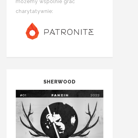
możemy wspólnie grać
charytatywnie:
SHERWOOD