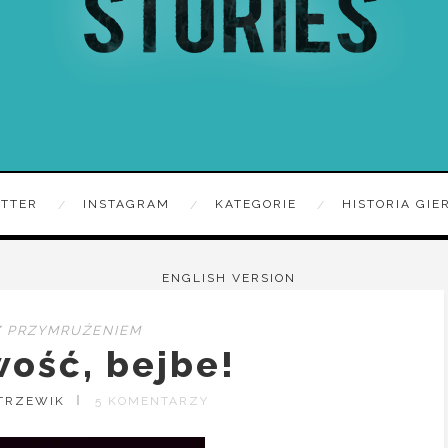
ITTER
INSTAGRAM
KATEGORIE
HISTORIA GIE
ENGLISH VERSION
Z PRZYMRUŻENIEM
wość, bejbe!
TRZEWIK
5 KOMENTARZY