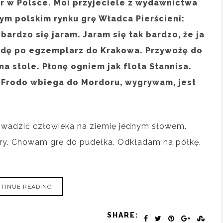
er w Polsce. Moi przyjeciele z wydawnictwa
ym polskim rynku grę Władca Pierścieni:
bardzo się jaram. Jaram się tak bardzo, że ja
 jadę po egzemplarz do Krakowa. Przywożę do
a stole. Płonę ogniem jak flota Stannisa.
, Frodo wbiega do Mordoru, wygrywam, jest
prowadzić człowieka na ziemię jednym słowem.
erry. Chowam grę do pudełka. Odkładam na półkę.
TINUE READING
SHARE: