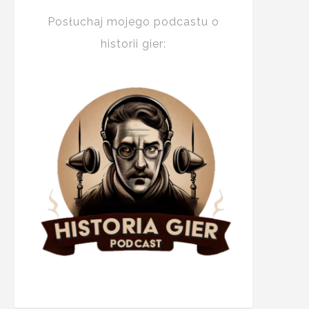
Posłuchaj mojego podcastu o
historii gier: