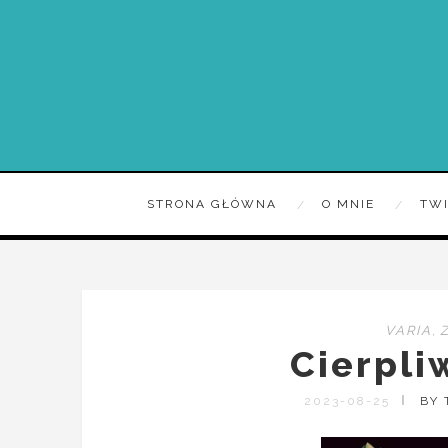
STRONA GŁÓWNA
O MNIE
TW
VARIA
,
Cierpli
2023-08-25
BY 