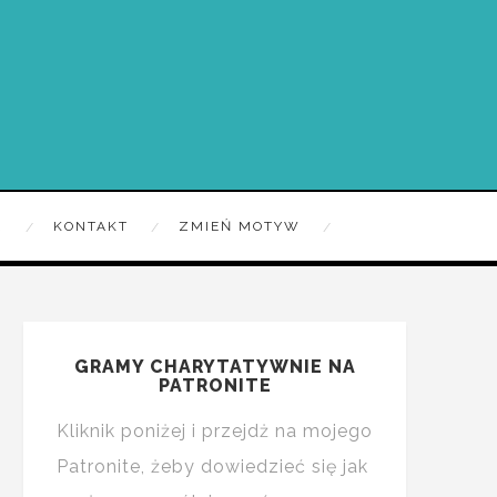
R
KONTAKT
ZMIEŃ MOTYW
GRAMY CHARYTATYWNIE NA
PATRONITE
Kliknik poniżej i przejdż na mojego
Patronite, żeby dowiedzieć się jak