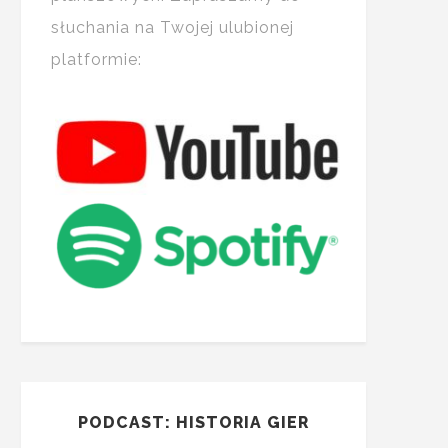
słuchania na Twojej ulubionej
platformie:
PODCAST: HISTORIA GIER