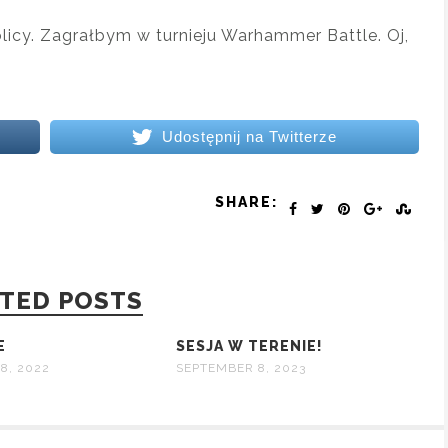
licy. Zagrałbym w turnieju Warhammer Battle. Oj,
Udostępnij na Twitterze
SHARE:
TED POSTS
E
SESJA W TERENIE!
8, 2022
SEPTEMBER 8, 2023