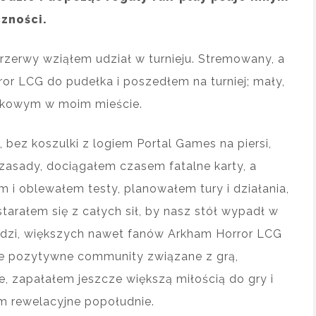
czności.
zerwy wziąłem udział w turnieju. Stremowany, a
or LCG do pudełka i poszedłem na turniej; mały,
wkowym w moim mieście.
bez koszulki z logiem Portal Games na piersi,
asady, dociągałem czasem fatalne karty, a
 i oblewałem testy, planowałem tury i działania,
arałem się z całych sił, by nasz stół wypadł w
 ludzi, większych nawet fanów Arkham Horror LCG
nie pozytywne community związane z grą,
e, zapałałem jeszcze większą miłością do gry i
m rewelacyjne popołudnie.