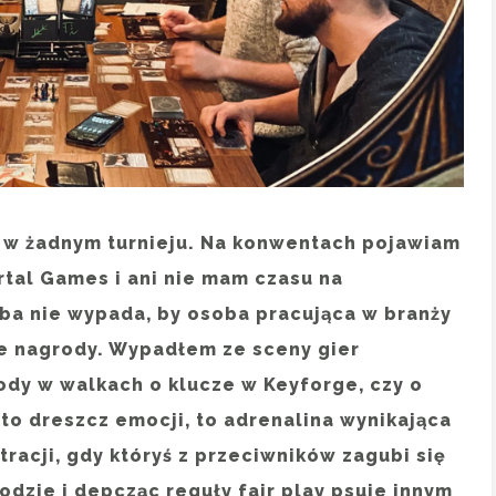
 w żadnym turnieju. Na konwentach pojawiam
rtal Games i ani nie mam czasu na
ba nie wypada, by osoba pracująca w branży
ne nagrody. Wypadłem ze sceny gier
ody w walkach o klucze w Keyforge, czy o
to dreszcz emocji, to adrenalina wynikająca
stracji, gdy któryś z przeciwników zagubi się
odzie i depcząc reguły fair play psuje innym