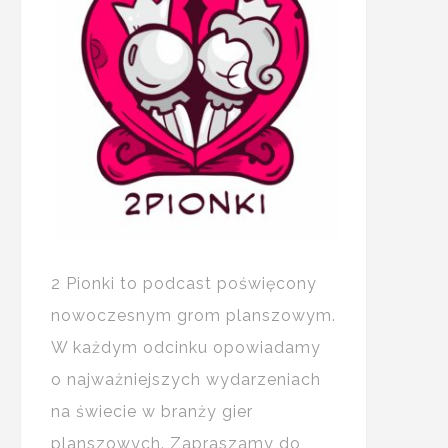
2 Pionki to podcast poświęcony
nowoczesnym grom planszowym.
W każdym odcinku opowiadamy
o najważniejszych wydarzeniach
na świecie w branży gier
planszowych. Zapraszamy do