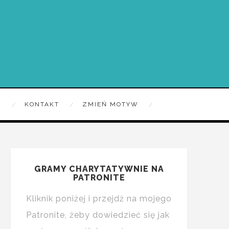
R
KONTAKT
ZMIEŃ MOTYW
GRAMY CHARYTATYWNIE NA
PATRONITE
Kliknik poniżej i przejdż na mojego
Patronite, żeby dowiedzieć się jak