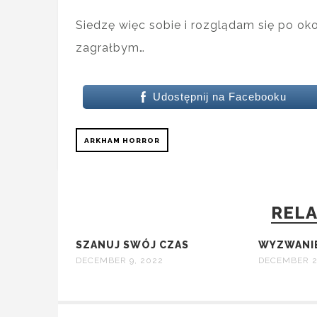
Siedzę więc sobie i rozglądam się po oko
zagrałbym…
Udostępnij na Facebooku
ARKHAM HORROR
RELA
SZANUJ SWÓJ CZAS
WYZWANI
DECEMBER 9, 2022
DECEMBER 2