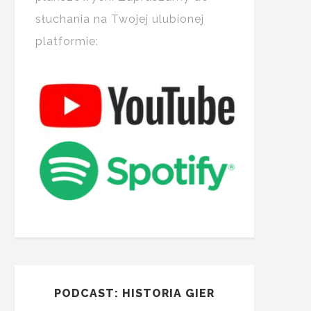
słuchania na Twojej ulubionej
platformie:
PODCAST: HISTORIA GIER