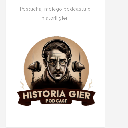
Posłuchaj mojego podcastu o
historii gier: