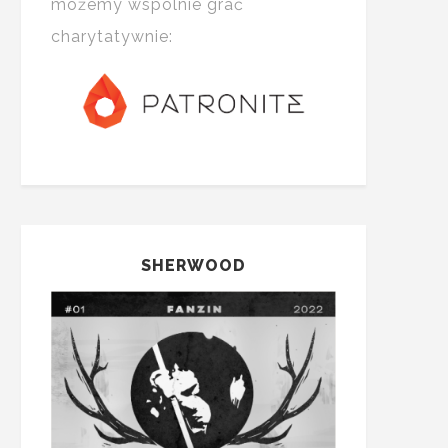
możemy wspólnie grać
charytatywnie:
SHERWOOD