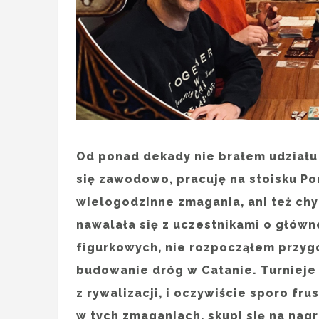
Od ponad dekady nie brałem udziału
się zawodowo, pracuję na stoisku Po
wielogodzinne zmagania, ani też chy
nawalała się z uczestnikami o głów
figurkowych, nie rozpocząłem przyg
budowanie dróg w Catanie. Turnieje 
z rywalizacji, i oczywiście sporo fru
w tych zmaganiach, skupi się na nagr