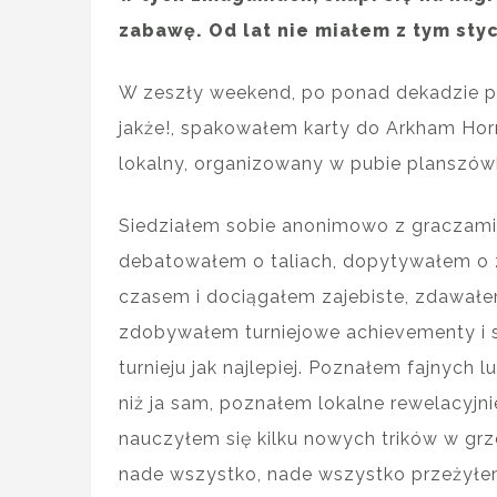
zabawę. Od lat nie miałem z tym sty
W zeszły weekend, po ponad dekadzie pr
jakże!, spakowałem karty do Arkham Horr
lokalny, organizowany w pubie planszó
Siedziałem sobie anonimowo z graczami, 
debatowałem o taliach, dopytywałem o z
czasem i dociągałem zajebiste, zdawałem
zdobywałem turniejowe achievementy i st
turnieju jak najlepiej. Poznałem fajnych
niż ja sam, poznałem lokalne rewelacyj
nauczyłem się kilku nowych trików w grz
nade wszystko, nade wszystko przeżyłe