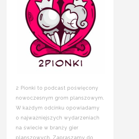
2 Pionki to podcast poświęcony
nowoczesnym grom planszowym.
W każdym odcinku opowiadamy
o najważniejszych wydarzeniach
na świecie w branży gier
planszowych. Zapraszamy do