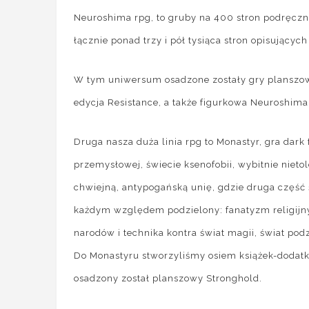
Neuroshima rpg, to gruby na 400 stron podręcznik
łącznie ponad trzy i pół tysiąca stron opisującyc
W tym uniwersum osadzone zostały gry planszowe 
edycja Resistance, a także figurkowa Neuroshim
Druga nasza duża linia rpg to Monastyr, gra dark 
przemysłowej, świecie ksenofobii, wybitnie niet
chwiejną, antypogańską unię, gdzie druga część 
każdym względem podzielony: fanatyzm religijny 
narodów i technika kontra świat magii, świat pod
Do Monastyru stworzyliśmy osiem książek-dodat
osadzony został planszowy Stronghold.