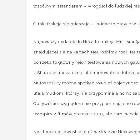
wspólnym sztandarem – wrogości do ludzkiej ras
O tak, frakcje się mieszają – i widać to prawie 
Najnowszy dodatek do Hexa to frakcja Missisipi (
znajdującej się na kartach Neuroshimy rpg). Na 
bo rzeka to główny rejon testowania nowych gat
z Sharrash, niezależne, ale mimowolnie dobrze 
Mutoszczury można spotkać również pojedynczo, np
ufają mutkom, którzy nie przypominają homo sap
Oczywiście, wyglądem nie przypominają one rów
wampiry z filmów po roku 2000, ale sami wiecie,
No i teraz ciekawostka: otóż w składzie Hexoweg