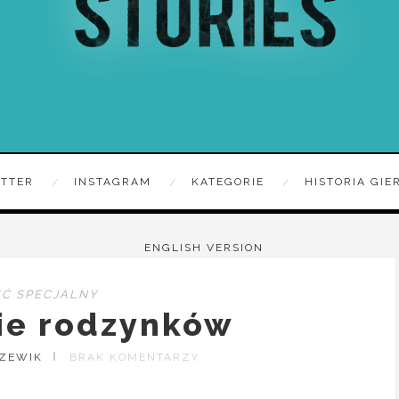
ITTER
INSTAGRAM
KATEGORIE
HISTORIA GIE
ENGLISH VERSION
Ć SPECJALNY
ie rodzynków
RZEWIK
BRAK KOMENTARZY