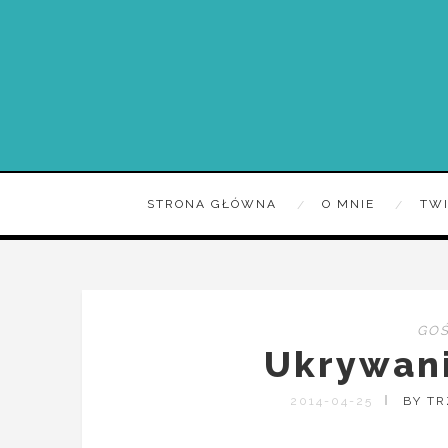
STRONA GŁÓWNA
O MNIE
TW
GOŚ
Ukrywan
2014-04-25
BY T