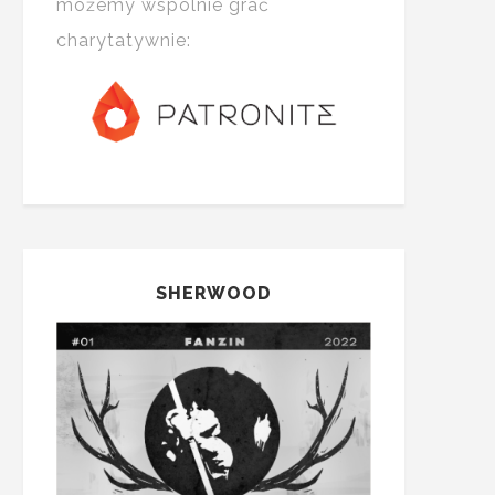
możemy wspólnie grać
charytatywnie:
SHERWOOD