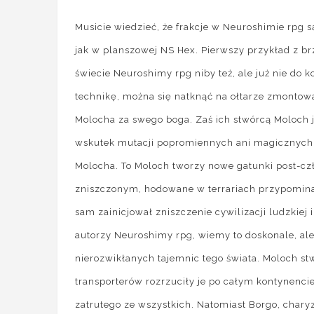
Musicie wiedzieć, że frakcje w Neuroshimie rpg s
jak w planszowej NS Hex. Pierwszy przykład z b
świecie Neuroshimy rpg niby też, ale już nie do
technikę, można się natknąć na ołtarze zmontow
Molocha za swego boga. Zaś ich stwórcą Moloch j
wskutek mutacji popromiennych ani magicznych
Molocha. To Moloch tworzy nowe gatunki post-czł
zniszczonym, hodowane w terrariach przypominają
sam zainicjował zniszczenie cywilizacji ludzkiej i
autorzy Neuroshimy rpg, wiemy to doskonale, ale
nierozwikłanych tajemnic tego świata. Moloch s
transporterów rozrzuciły je po całym kontynencie,
zatrutego ze wszystkich. Natomiast Borgo, cha