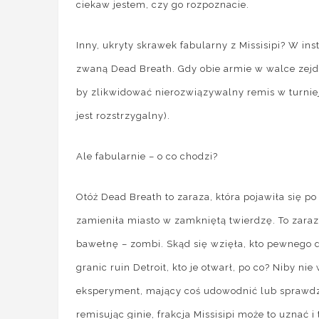
ciekaw jestem, czy go rozpoznacie.
Inny, ukryty skrawek fabularny z Missisipi? W in
zwaną Dead Breath. Gdy obie armie w walce zejdą
by zlikwidować nierozwiązywalny remis w turnie
jest rozstrzygalny).
Ale fabularnie – o co chodzi?
Otóż Dead Breath to zaraza, która pojawiła się p
zamieniła miasto w zamkniętą twierdzę. To zaraz
bawełnę – zombi. Skąd się wzięła, kto pewnego d
granic ruin Detroit, kto je otwarł, po co? Niby n
eksperyment, mający coś udowodnić lub sprawdzi
remisując ginie, frakcja Missisipi może to uznać