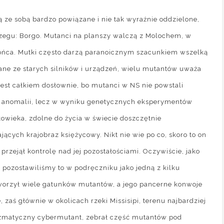
ą ze sobą bardzo powiązane i nie tak wyraźnie oddzielone,
rzegu: Borgo. Mutanci na planszy walczą z Molochem, w
 końca. Mutki często darzą paranoicznym szacunkiem wszelką
ane ze starych silników i urządzeń, wielu mutantów uważa
est całkiem dosłownie, bo mutanci w NS nie powstali
 anomalii, lecz w wyniku genetycznych eksperymentów
owieka, zdolne do życia w świecie doszczętnie
cych krajobraz księżycowy. Nikt nie wie po co, skoro to on
 przejął kontrolę nad jej pozostałościami. Oczywiście, jako
 pozostawiliśmy to w podręczniku jako jedną z kilku
tworzył wiele gatunków mutantów, a jego pancerne konwoje
 zaś głównie w okolicach rzeki Missisipi, terenu najbardziej
ryzmatyczny cybermutant, zebrał część mutantów pod