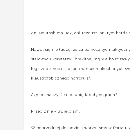
Ani Neuroshima Hex, ani Tezeusz, ani tym bardzie
Nawet się nie łudzę, że za pomocą tych taktyczn
stalowych korytarzy i błękitnej mgły albo rdzawy
logiczne, choć osadzone w moich ukochanych świ
klaustrofobicznego horroru sf.
Czy to znaczy, że nie lubię fabuły w grach?
Przeciwnie – uwielbiam.
W poprzedniej dekadzie stworzyliśmy w Portalu w