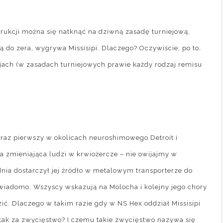
strukcji można się natknąć na dziwną zasadę turniejową,
 do zera, wygrywa Missisipi. Dlaczego? Oczywiście, po to,
jach (w zasadach turniejowych prawie każdy rodzaj remisu
o raz pierwszy w okolicach neuroshimowego Detroit i
a zmieniająca ludzi w krwiożercze – nie owijajmy w
nia dostarczył jej źródło w metalowym transporterze do
ie wiadomo. Wszyscy wskazują na Molocha i kolejny jego chory
ć. Dlaczego w takim razie gdy w NS Hex oddział Missisipi
 i tak za zwycięstwo? I czemu takie zwycięstwo nazywa się