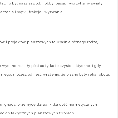
at. To był nasz zawód, hobby, pasja. Tworzyliśmy światy,
arzenia i wątki, frakcje i wyzwania.
w i projektów planszowych to właśnie różnego rodzaju
 wydane zostały póki co tylko te czysto taktyczne. I gdy
 niego, możesz odnieść wrażenie, że pisane były ręką robota.
gu Ignacy, przemycę dzisiaj kilka dość hermetycznych
 moich taktycznych planszowych tworach.