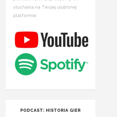
słuchania na Twojej ulubionej
platformie:
PODCAST: HISTORIA GIER