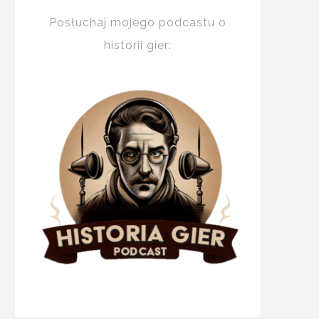
Posłuchaj mojego podcastu o
historii gier: