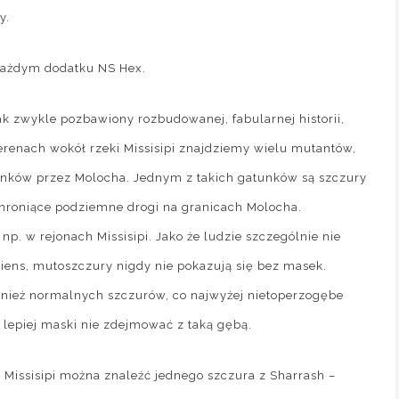
y.
w każdym dodatku NS Hex.
jak zwykle pozbawiony rozbudowanej, fabularnej historii,
terenach wokół rzeki Missisipi znajdziemy wielu mutantów,
unków przez Molocha. Jednym z takich gatunków są szczury
chroniące podziemne drogi na granicach Molocha.
. w rejonach Missisipi. Jako że ludzie szczególnie nie
iens, mutoszczury nigdy nie pokazują się bez masek.
nież normalnych szczurów, co najwyżej nietoperzogębe
 lepiej maski nie zdejmować z taką gębą.
o Missisipi można znaleźć jednego szczura z Sharrash –