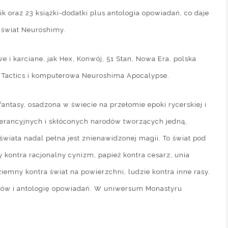
 oraz 23 książki-dodatki plus antologia opowiadań, co daje
h świat Neuroshimy.
i karciane, jak Hex, Konwój, 51 Stan, Nowa Era, polska
a Tactics i komputerowa Neuroshima Apocalypse.
fantasy, osadzona w świecie na przełomie epoki rycerskiej i
olerancyjnych i skłóconych narodów tworzących jedną,
świata nadal pełna jest znienawidzonej magii. To świat pod
kontra racjonalny cynizm, papież kontra cesarz, unia
ziemny kontra świat na powierzchni, ludzie kontra inne rasy.
ków i antologię opowiadań. W uniwersum Monastyru