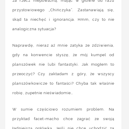
za rzecz niepoważną, mając w głowie od razu
przysłowiowego „Chińczyka”. Zastanawiają się,
skąd ta niechęć i ignorancja. Hmm, czy to nie
analogiczna sytuacja?
Naprawdę, nieraz aż mnie zatyka ze zdziwienia,
gdy na konwencie słyszę, że mój kumpel od
planszówek nie lubi fantastyki. Jak mogłem to
przeoczyć? Czy zakładam z góry, że wszyscy
planszówkowicze to fantaści? Chyba tak właśnie
robię, zupełnie nieświadomie…
W sumie częściowo rozumiem problem. Na
przykład facet-macho chce zagrać ze swoją
ładniejszą połówką. Jeśli nie chce uchodzić za