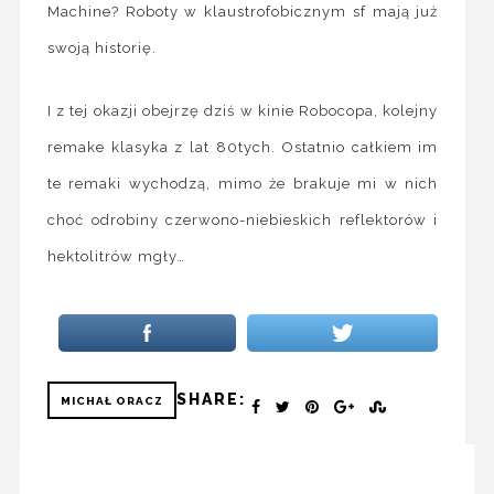
Machine? Roboty w klaustrofobicznym sf mają już
swoją historię.
I z tej okazji obejrzę dziś w kinie Robocopa, kolejny
remake klasyka z lat 80tych. Ostatnio całkiem im
te remaki wychodzą, mimo że brakuje mi w nich
choć odrobiny czerwono-niebieskich reflektorów i
hektolitrów mgły…
SHARE:
MICHAŁ ORACZ