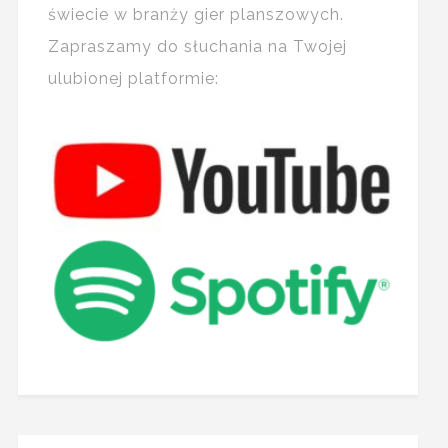
świecie w branży gier planszowych.
Zapraszamy do słuchania na Twojej
ulubionej platformie: