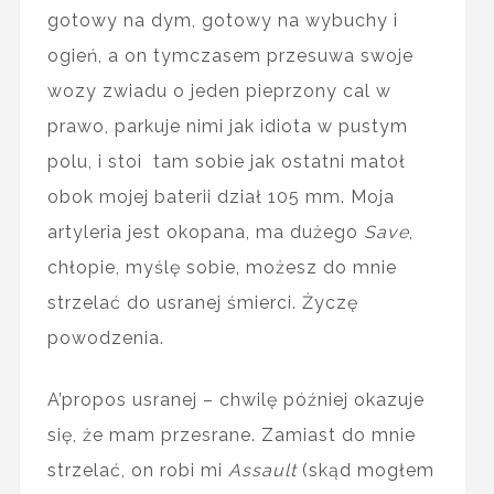
gotowy na dym, gotowy na wybuchy i
ogień, a on tymczasem przesuwa swoje
wozy zwiadu o jeden pieprzony cal w
prawo, parkuje nimi jak idiota w pustym
polu, i stoi tam sobie jak ostatni matoł
obok mojej baterii dział 105 mm. Moja
artyleria jest okopana, ma dużego
Save
,
chłopie, myślę sobie, możesz do mnie
strzelać do usranej śmierci. Życzę
powodzenia.
A’propos usranej – chwilę później okazuje
się, że mam przesrane. Zamiast do mnie
strzelać, on robi mi
Assault
(skąd mogłem