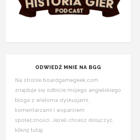
ODWIEDŹ MNIE NA BGG
Na stronie boardgamegeek.com
znajduje się odbicie mojego angielskiego
bloga z wieloma dyskusjami,
komentarzami i wsparciem
społeczności. Jeżeli chcesz dołączyć,
kliknij tutaj: