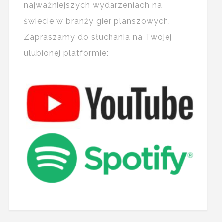
najważniejszych wydarzeniach na
świecie w branży gier planszowych.
Zapraszamy do słuchania na Twojej
ulubionej platformie: