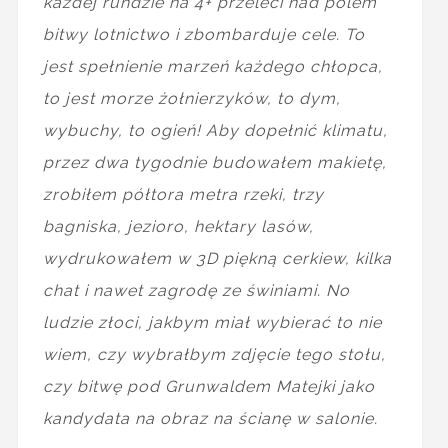
każdej rundzie na 4+ przeleci nad polem
bitwy lotnictwo i zbombarduje cele. To
jest spełnienie marzeń każdego chłopca,
to jest morze żołnierzyków, to dym,
wybuchy, to ogień! Aby dopełnić klimatu,
przez dwa tygodnie budowałem makietę,
zrobiłem półtora metra rzeki, trzy
bagniska, jezioro, hektary lasów,
wydrukowałem w 3D piękną cerkiew, kilka
chat i nawet zagrodę ze świniami. No
ludzie złoci, jakbym miał wybierać to nie
wiem, czy wybrałbym zdjęcie tego stołu,
czy bitwę pod Grunwaldem Matejki jako
kandydata na obraz na ścianę w salonie.