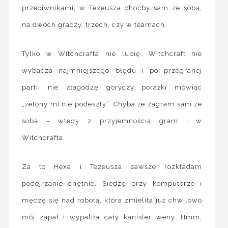
przeciwnikami, w Tezeusza choćby sam ze sobą,
na dwóch graczy, trzech, czy w teamach.
Tylko w Witchcrafta nie lubię. Witchcraft nie
wybacza najmniejszego błędu i po przegranej
partii nie złagodzę goryczy porażki mówiąc
„żetony mi nie podeszły”. Chyba że zagram sam ze
sobą – wtedy z przyjemnością gram i w
Witchcrafta.
Za to Hexa i Tezeusza zawsze rozkładam
podejrzanie chętnie. Siedzę przy komputerze i
męczę się nad robotą, która zmieliła już chwilowo
mój zapał i wypaliła cały kanister weny. Hmm,