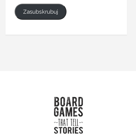
Zasubskrubuj