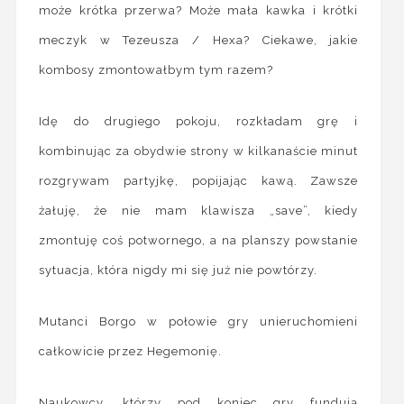
może krótka przerwa? Może mała kawka i krótki
meczyk w Tezeusza / Hexa? Ciekawe, jakie
kombosy zmontowałbym tym razem?
Idę do drugiego pokoju, rozkładam grę i
kombinując za obydwie strony w kilkanaście minut
rozgrywam partyjkę, popijając kawą. Zawsze
żałuję, że nie mam klawisza „save”, kiedy
zmontuję coś potwornego, a na planszy powstanie
sytuacja, która nigdy mi się już nie powtórzy.
Mutanci Borgo w połowie gry unieruchomieni
całkowicie przez Hegemonię.
Naukowcy, którzy pod koniec gry fundują