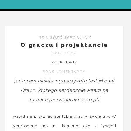
GDJ
,
GOŚĆ SPECJALNY
O graczu i projektancie
2014-01-17
BY TRZEWIK
BRAK KOMENTARZY
[autorem niniejszego artykułu jest Michał
Oracz, którego serdecznie witam na
łamach gierzcharakterem.pl]
Wstyd się przyznać ale lubię grać w swoje gry. W
Neuroshimę Hex na komórce czy z żywymi