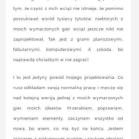
tym, że część z nich wciąż nie istnieje, że pomimo
poszukiwań wśród tysięcy tytułów, niektórych z
moich wymarzonych gier wciąż jeszcze nikt nie
zaprojektował. Tak jest z grami planszowymi,
fabularnymi, komputerowymi. A szkoda, bo
naprawdę chciałbym w nie zagrać!
I to jest jedyny powód mojego projektowania. Co
rusz odkładam swoją normalną pracę i męczę się
nad kolejną wersją jednej z moich wymarzonych
gier, moich ideałów. Przerabiam, poprawiam,
wymieniam elementy, zaczynam wszystko od
nowa, bo wiem, co ma być na końcu. Jestem
graczem z nietypowym gustem i szukam idealnej