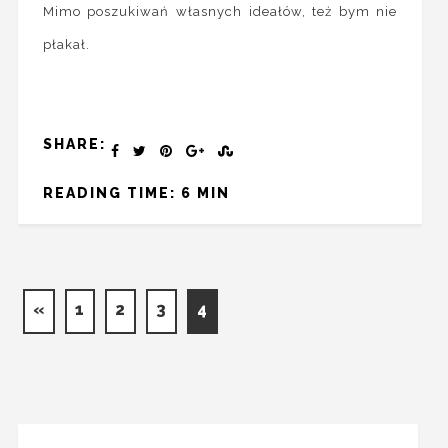
Mimo poszukiwań własnych ideałów, też bym nie
płakał.
SHARE:
READING TIME: 6 MIN
«
1
2
3
4