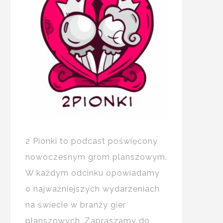
2 Pionki to podcast poświęcony
nowoczesnym grom planszowym.
W każdym odcinku opowiadamy
o najważniejszych wydarzeniach
na świecie w branży gier
planszowych. Zapraszamy do