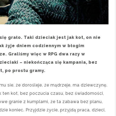
ię grało. Taki dzieciak jest jak kot, on nie
iak żyje dniem codziennym w błogim
ze. Graliśmy więc w RPG dwa razy w
dzieciaki – niekończąca się kampania, bez
ot, po prostu gramy.
mu sie, że dorośleje, że mądrzeje, ma dziewczynę,
ak ten kot, bez poczucia czasu, bez świadomości,
iowe granie z kumplami, że ta zabawa bez planu,
ie koniec. Przyjdzie życie, przyjdą praca, dzieci,