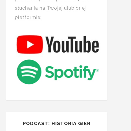
słuchania na Twojej ulubionej
platformie:
PODCAST: HISTORIA GIER