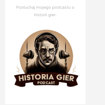
Posłuchaj mojego podcastu o
historii gier: