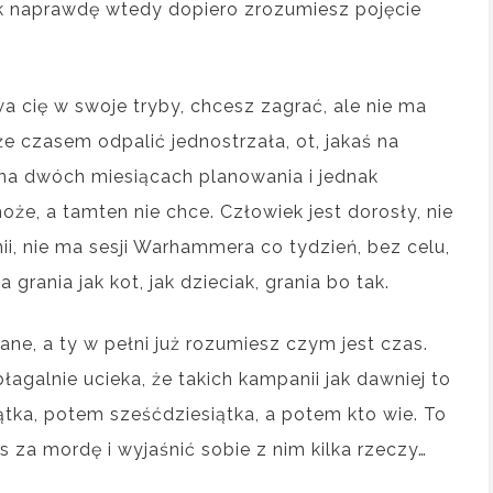
k naprawdę wtedy dopiero zrozumiesz pojęcie
ywa cię w swoje tryby, chcesz zagrać, ale nie ma
że czasem odpalić jednostrzała, ot, jakaś na
 na dwóch miesiącach planowania i jednak
oże, a tamten nie chce. Człowiek jest dorosły, nie
i, nie ma sesji Warhammera co tydzień, bez celu,
 grania jak kot, jak dzieciak, grania bo tak.
wane, a ty w pełni już rozumiesz czym jest czas.
agalnie ucieka, że takich kampanii jak dawniej to
iątka, potem sześćdziesiątka, a potem kto wie. To
s za mordę i wyjaśnić sobie z nim kilka rzeczy…