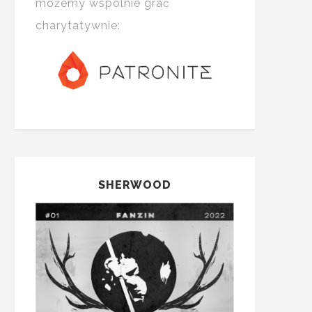
możemy wspólnie grać
charytatywnie:
SHERWOOD