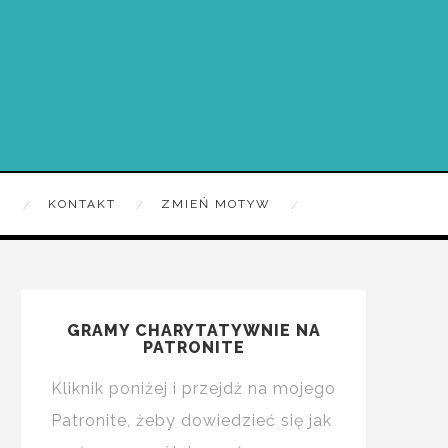
R
KONTAKT
ZMIEŃ MOTYW
GRAMY CHARYTATYWNIE NA
PATRONITE
Kliknik poniżej i przejdż na mojego
Patronite, żeby dowiedzieć się jak