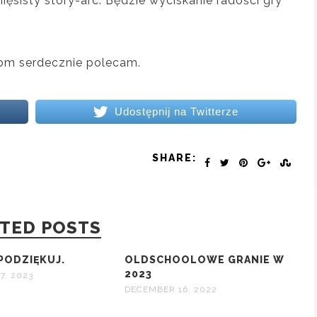
ęsisty story-arc. Będzie wyciskanie radości gry
om serdecznie polecam.
Udostępnij na Twitterze
SHARE:
TED POSTS
 PODZIĘKUJ.
OLDSCHOOLOWE GRANIE W
2023
7, 2023
DECEMBER 16, 2022