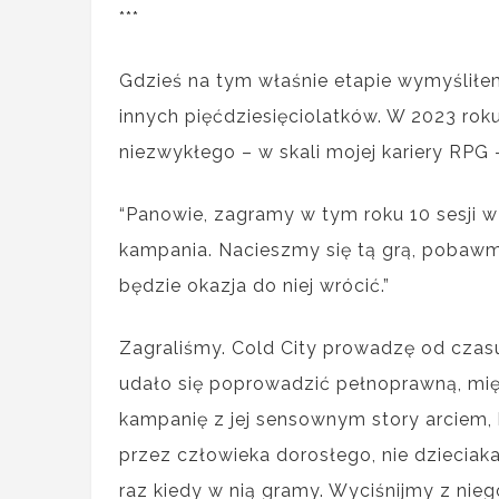
***
Gdzieś na tym właśnie etapie wymyśliłe
innych pięćdziesięciolatków. W 2023 rok
niezwykłego – w skali mojej kariery RPG
“Panowie, zagramy w tym roku 10 sesji w 
kampania. Nacieszmy się tą grą, pobawmy,
będzie okazja do niej wrócić.”
Zagraliśmy. Cold City prowadzę od czasu
udało się poprowadzić pełnoprawną, mię
kampanię z jej sensownym story arciem
przez człowieka dorosłego, nie dzieciak
raz kiedy w nią gramy. Wyciśnijmy z nie