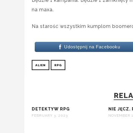
Będzie 1 kampania. Będzie 1 zamknięty mi
na maxa.
Na starość wszystkim kumplom boomer
Udostępnij na Facebooku
ALIEN
RPG
RELA
DETEKTYW RPG
NIE JĘCZ.
FEBRUARY 3, 2023
NOVEMBER 1