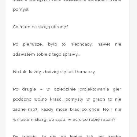
pomysł.
Co mam na swoją obronę?
Po pierwsze, było to niechcący, nawet nie
zdawałem sobie z tego sprawy…
No tak, każdy złodziej się tak tłumaczy.
Po drugie – w dziedzinie projektowania gier
podobno wolno kraść, pomysły w grach to nie
żadne mp3, każdy może brać co chce. No i nie
wniosłem skargi do sądu, więc o co robię raban?
Po trzecie, to nie do końca tak, bo trochę