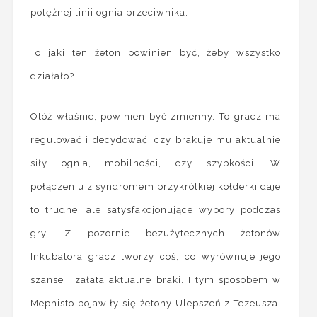
potężnej linii ognia przeciwnika.
To jaki ten żeton powinien być, żeby wszystko
działało?
Otóż właśnie, powinien być zmienny. To gracz ma
regulować i decydować, czy brakuje mu aktualnie
siły ognia, mobilności, czy szybkości. W
połączeniu z syndromem przykrótkiej kołderki daje
to trudne, ale satysfakcjonujące wybory podczas
gry. Z pozornie bezużytecznych żetonów
Inkubatora gracz tworzy coś, co wyrównuje jego
szanse i załata aktualne braki. I tym sposobem w
Mephisto pojawiły się żetony Ulepszeń z Tezeusza,