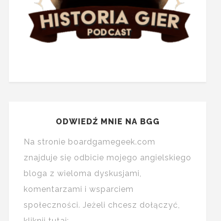
ODWIEDŹ MNIE NA BGG
Na stronie boardgamegeek.com
znajduje się odbicie mojego angielskiego
bloga z wieloma dyskusjami,
komentarzami i wsparciem
społeczności. Jeżeli chcesz dołączyć,
kliknij tutaj: