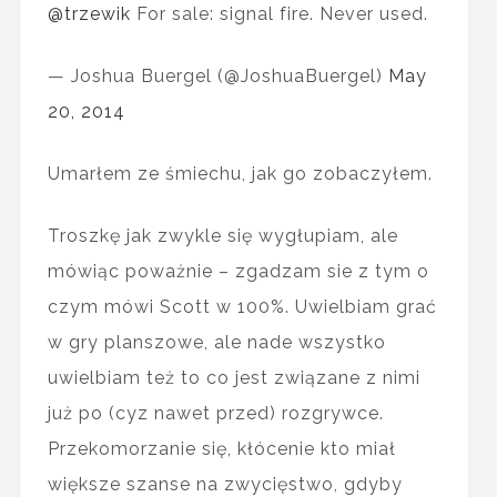
@trzewik
For sale: signal fire. Never used.
— Joshua Buergel (@JoshuaBuergel)
May
20, 2014
Umarłem ze śmiechu, jak go zobaczyłem.
Troszkę jak zwykle się wygłupiam, ale
mówiąc poważnie – zgadzam sie z tym o
czym mówi Scott w 100%. Uwielbiam grać
w gry planszowe, ale nade wszystko
uwielbiam też to co jest związane z nimi
już po (cyz nawet przed) rozgrywce.
Przekomorzanie się, kłócenie kto miał
większe szanse na zwycięstwo, gdyby