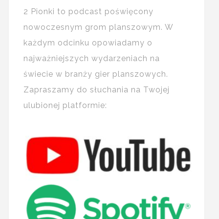
2 Pionki to podcast poświęcony
nowoczesnym grom planszowym. W
każdym odcinku opowiadamy o
najważniejszych wydarzeniach na
świecie w branży gier planszowych.
Zapraszamy do słuchania na Twojej
ulubionej platformie: