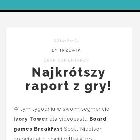
2014-05-21
BY TRZEWIK
BRAK KOMENTARZY
Najkrótszy
raport z gry!
W tym tygodniu w swoim segmencie
Ivory Tower
dla videocastu
Board
games Breakfast
Scott Nicolson
opowiadał o chwili refleksji po