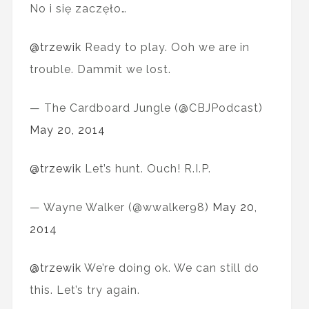
No i się zaczęło…
@trzewik
Ready to play. Ooh we are in
trouble. Dammit we lost.
— The Cardboard Jungle (@CBJPodcast)
May 20, 2014
@trzewik
Let’s hunt. Ouch! R.I.P.
— Wayne Walker (@wwalker98)
May 20,
2014
@trzewik
We’re doing ok. We can still do
this. Let’s try again.