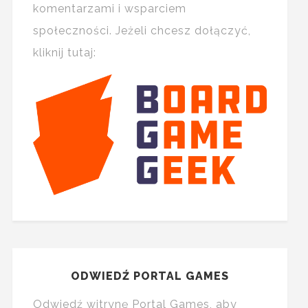
komentarzami i wsparciem
społeczności. Jeżeli chcesz dołączyć,
kliknij tutaj:
ODWIEDŹ PORTAL GAMES
Odwiedź witrynę Portal Games, aby