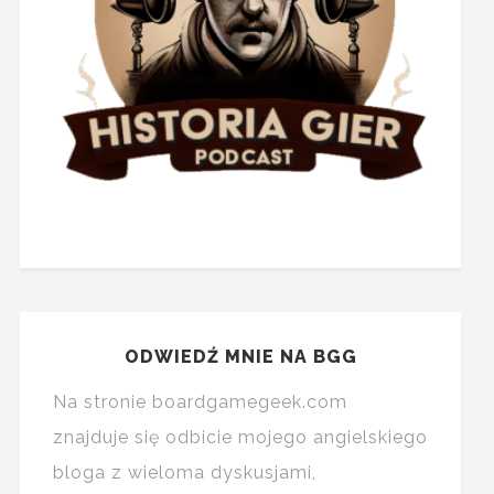
ODWIEDŹ MNIE NA BGG
Na stronie boardgamegeek.com
znajduje się odbicie mojego angielskiego
bloga z wieloma dyskusjami,