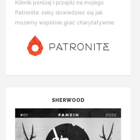
Kliknik poniżej i przejdż na mojego
Patronite, żeby dowiedzieć się jak
możemy wspólnie grać charytatywnie:
SHERWOOD