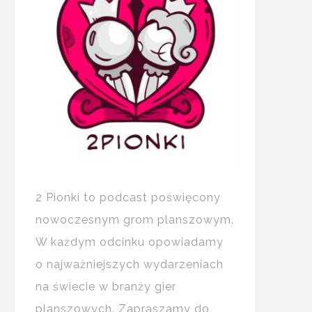
2 Pionki to podcast poświęcony
nowoczesnym grom planszowym.
W każdym odcinku opowiadamy
o najważniejszych wydarzeniach
na świecie w branży gier
planszowych. Zapraszamy do