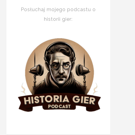
Posłuchaj mojego podcastu o
historii gier: