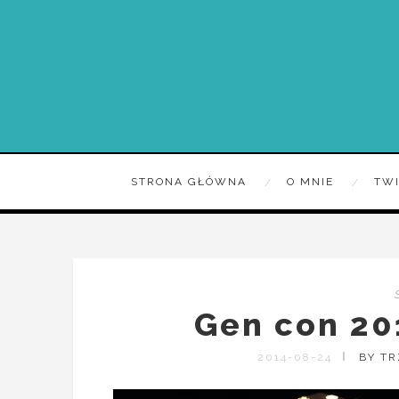
STRONA GŁÓWNA
O MNIE
TW
Gen con 20
2014-08-24
BY T