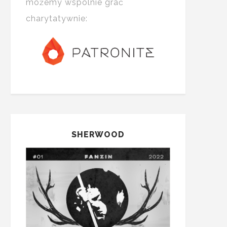
możemy wspólnie grać
charytatywnie:
SHERWOOD