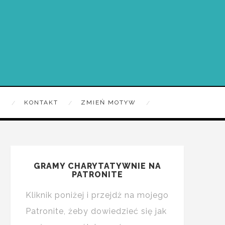
R
KONTAKT
ZMIEŃ MOTYW
GRAMY CHARYTATYWNIE NA
PATRONITE
Kliknik poniżej i przejdż na mojego
Patronite, żeby dowiedzieć się jak