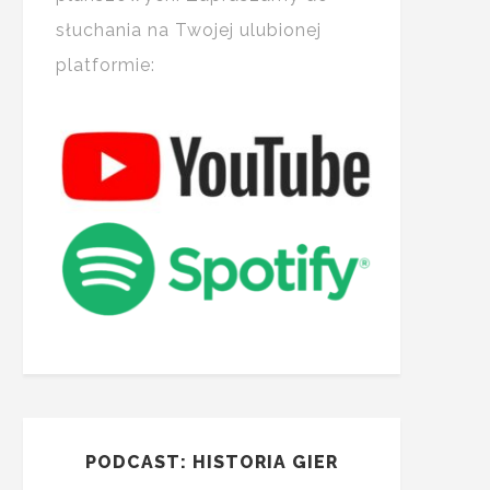
słuchania na Twojej ulubionej
platformie:
PODCAST: HISTORIA GIER