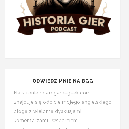
ODWIEDŹ MNIE NA BGG
Na stronie boardgamegeek.com
znajduje się odbicie mojego angielskiego
bloga z wieloma dyskusjami,
komentarzami i wsparciem