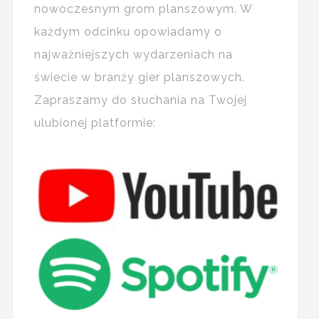
nowoczesnym grom planszowym. W
każdym odcinku opowiadamy o
najważniejszych wydarzeniach na
świecie w branży gier planszowych.
Zapraszamy do słuchania na Twojej
ulubionej platformie: