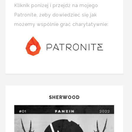
Kliknik poniżej i przejdż na mojego
Patronite, żeby dowiedzieć się jak
możemy wspólnie grać charytatywnie:
SHERWOOD