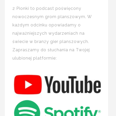
2 Pionki to podcast poświęcony
nowoczesnym grom planszowym. W
każdym odcinku opowiadamy o
najważniejszych wydarzeniach na
świecie w branży gier planszowych.
Zapraszamy do słuchania na Twojej
ulubionej platformie: