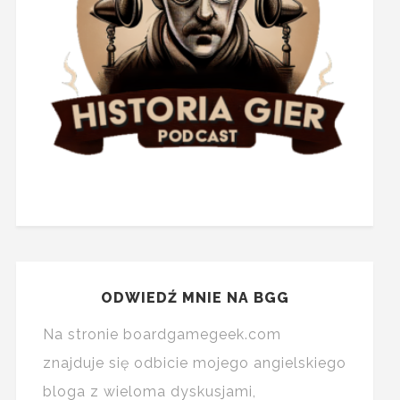
ODWIEDŹ MNIE NA BGG
Na stronie boardgamegeek.com
znajduje się odbicie mojego angielskiego
bloga z wieloma dyskusjami,