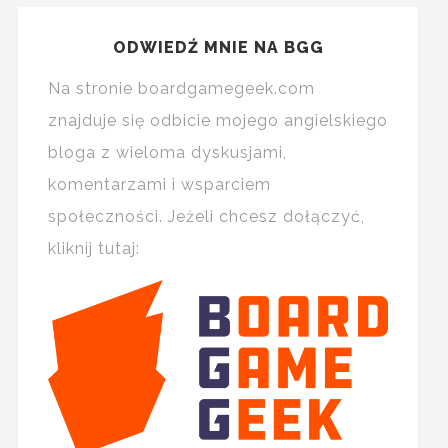
ODWIEDŹ MNIE NA BGG
Na stronie boardgamegeek.com
znajduje się odbicie mojego angielskiego
bloga z wieloma dyskusjami,
komentarzami i wsparciem
społeczności. Jeżeli chcesz dołączyć,
kliknij tutaj: