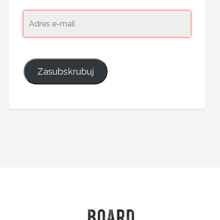
Zasubskrubuj